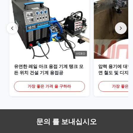
VIDEO
유연한 레일 아크 용접 기계 탱크 모
압력 용기에 대한
든 위치 건설 기계 용접공
연 철도 및 디지털
리미엄 MIG 용접
가장 좋은 가격 을 구하라
가장 좋은 
문의 를 보내십시오