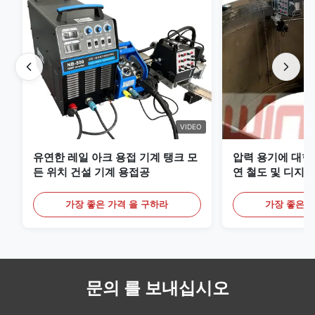
VIDEO
유연한 레일 아크 용접 기계 탱크 모
압력 용기에 대한
든 위치 건설 기계 용접공
연 철도 및 디지털
리미엄 MIG 용접
가장 좋은 가격 을 구하라
가장 좋은 
문의 를 보내십시오