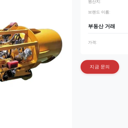
원산지:
브랜드 이름:
부동산 거래
가격:
지
금
문
의