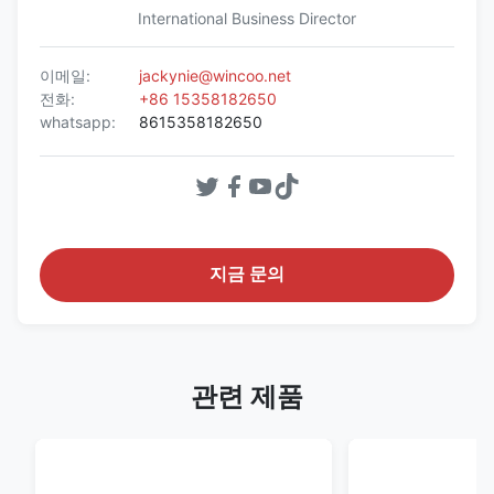
International Business Director
이메일:
jackynie@wincoo.net
전화:
+86 15358182650
whatsapp:
8615358182650
지금 문의
관련 제품