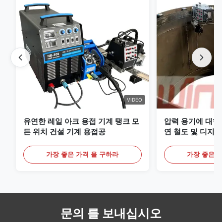
VIDEO
유연한 레일 아크 용접 기계 탱크 모
압력 용기에 대한
든 위치 건설 기계 용접공
연 철도 및 디지털
리미엄 MIG 용접
가장 좋은 가격 을 구하라
가장 좋은 
문의 를 보내십시오