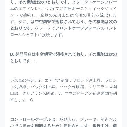
り、その機能は次のとおりです。
と
フロントケージフレー
ム
のエアインレットパイプに高圧ホースとクイックジョイ
ントで接続し、空気の充填または充填の目的を達成しま
す。次に、
は中空鋼管で溶接されており、その機能は次の
とおりです。
をフックで
フロントケージフレーム
のコント
ロールシャフトに接続します。
B. 
製品写真
は中空鋼管で溶接されており、その機能は次の
とおりです。
1、
ガス量の補足。2、エアパス制御：フロント列上昇、フロン
ト列収縮、バック列上昇、バック列収縮、クリアランス開
口部、クリアランス閉鎖。3、マウスピースの前進運動を制
御します。
C. 
コントロールケーブル
は、
駆動歩行、ブレーキ、前進およ
び後方指示
を制御するために使用されます。歩行中は、前