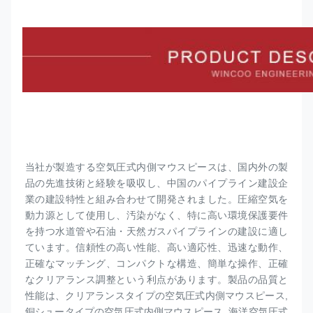
当社が製造する空気圧式内側マウスピースは、国内外の製
品の先進技術と経験を吸収し、中国のパイプライン建設企
業の建設特性と組み合わせて開発されました。圧縮空気を
動力源として使用し、汚染がなく、特に高い環境保護要件
を持つ水道管や石油・天然ガスパイプラインの建設に適し
ています。信頼性の高い性能、高い適応性、迅速な動作、
正確なマッチング、コンパクトな構造、簡単な操作、正確
なクリアランス調整という利点があります。製品の品質と
性能は、クリアランスタイプの空気圧式内側
マウスピース
, 
銅シュータイプの空気圧式内側
マウスピース
, 海洋空気圧式