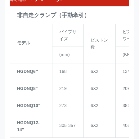
非自走クランプ（手動牽引）
パイプサ
ピスト
イズ
ワー
ピストン
モデル
数
(mm)
(KN)
HGDNQ6’'
168
6X2
134
HGDNQ8''
219
6X2
209
HGDNQ10’’
273
6X2
382
HGDNQ12-
305-357
6X2
405
14''