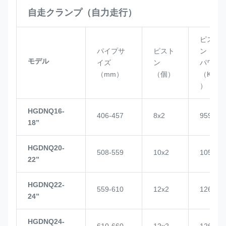
自走クランプ（自力走行）
ピスト
パイプサ
ピスト
ン
モデル
イズ
ン
パワー
（mm）
（個）
（KN
）
HGDNQ16-
406-457
8x2
959
18’’
HGDNQ20-
508-559
10x2
1057
22’’
HGDNQ22-
559-610
12x2
1268
24’’
HGDNQ24-
610-660
12x2
1268