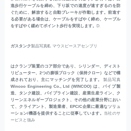
進歩行ケーブルを締め、下り坂での速度が速すぎるのを防
ぐために、解放すると自動ブレーキが作動します。前進す
る必要がある場合は、ケーブルをすばやく締め、ケーブル
をすばやく緩めてポイント歩行を実現します。
D. 
ガスタンク
製品写真
E. 
マウスピースアセンブリ
はクランプ装置のコア部分であり、シリンダー、ディスト
リビューター、2つの膨張ブロック（保持クロー）などで構
成されており、主にマッチングを完了します。
製品写真
Wincoo Engineering Co., Ltd (WINCOO) は、パイプ製
造、タンク建設、パイプライン建設、産業生産ライン、ク
リーンエネルギープロジェクト、その他の産業分野におい
て、クライアント、製造業者、EPC/C企業に最適なソリュ
ーション/機器を提供することに従事しています。
当社のサ
ービスと強み