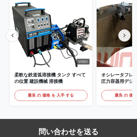
VIDEO
柔軟な鉄道弧溶接機 タンク すべて
オシレータフレ
の位置 建設機械 溶接機
圧力容器用デジ
備えたプレミアム 
ッジ
最良 の 価格 を 入手 する
最良 の 価格
問い合わせを送る