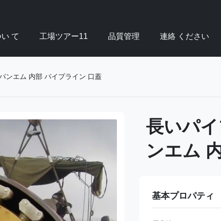
い て
工場ツアー11
品質管理
連絡 ください
パンエム 内部 パイプライン 口蓋
長いパイ
ンエム 
基本プロパティ