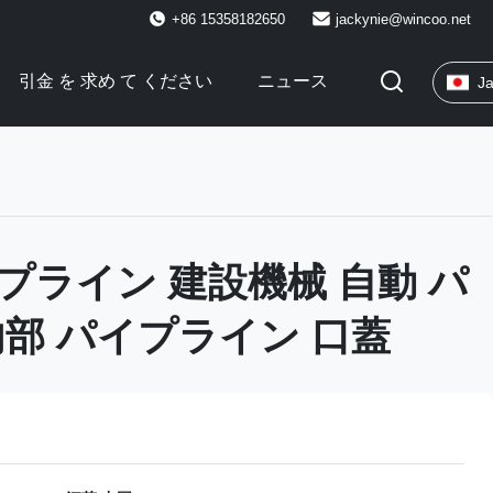
+86 15358182650
jackynie@wincoo.net
引金 を 求め て ください
ニュース
J
プライン 建設機械 自動 パ
内部 パイプライン 口蓋