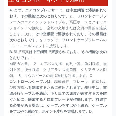
A.
 まず、
エアコンプレッサー
は、
は中空鋼管で溶接されて
おり、その機能は次のとおりです。
と、
フロントケージフ
レーム
のエアインレットパイプを、高圧ホースとクイック
ジョイントで接続し、空気の充填または充填の目的を達成
します。次に、
は中空鋼管で溶接されており、その機能は
次のとおりです。
をフックで、
フロントケージフレーム
の
コントロールシャフトに接続します。
B. 
製品写真
は中空鋼管で溶接されており、その機能は次の
とおりです。
1、
補助ガス量。  2、エアパス制御：前列上昇、前列収縮、後
列上昇、後列収縮、クリアランス開口部、クリアランス閉
鎖。  3、マウスピースの前進運動を制御します。
C. 
コントロールケーブル
は、
駆動歩行、ブレーキ、前進およ
び後方指示
を制御するために使用されます。歩行中は、前
進歩行ケーブルを締め、下り坂での速度が速すぎるのを防
ぐために、解放すると自動ブレーキが作動します。前進す
る必要がある場合は、ケーブルをすばやく締め、ケーブル
をすばやく緩めて、ポイント歩行を実現します。
D. 