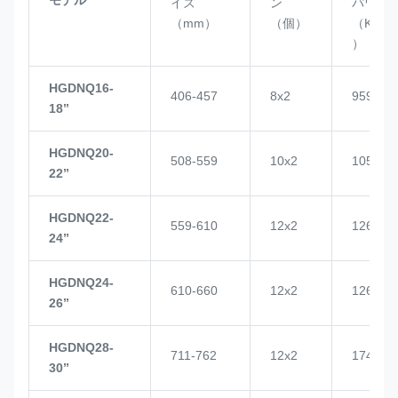
イズ
ン
パワー
（mm）
（個）
（KN
）
HGDNQ16-
406-457
8x2
959
18’’
HGDNQ20-
508-559
10x2
1057
22’’
HGDNQ22-
559-610
12x2
1268
24’’
HGDNQ24-
610-660
12x2
1268
26’’
HGDNQ28-
711-762
12x2
1748
30’’