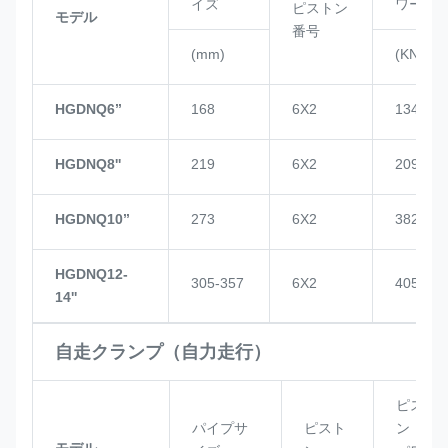
イズ
ワー
ピストン
モデル
番号
(mm)
(KN)
HGDNQ6’’
168
6X2
134
HGDNQ8''
219
6X2
209
HGDNQ10’’
273
6X2
382
HGDNQ12-
305-357
6X2
405
14''
自走クランプ（自力走行）
ピスト
パイプサ
ピスト
ン
モデル