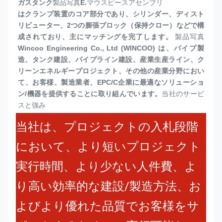
ガスタンク
製品写真
E.
マウスピースアセンブリ
はクランプ装置のコア部分であり、シリンダー、ディスト
リビューター、2つの膨張ブロック（保持クロー）などで構
成されており、主にマッチングを完了します。
製品写真
Wincoo Engineering Co., Ltd (WINCOO) は、パイプ製
造、タンク建設、パイプライン建設、産業生産ライン、ク
リーンエネルギープロジェクト、その他の産業分野におい
て、お客様、製造業者、EPC/C企業に最適なソリューショ
ン/機器を提供することに取り組んでいます。
当社のサービ
スと強み
当社は、プロジェクトの入札段階
において、より短いプロジェクト
実行時間、より少ない人件費、よ
り高い効率的な建設/製造方法、お
よびより優れた品質でお客様をサ