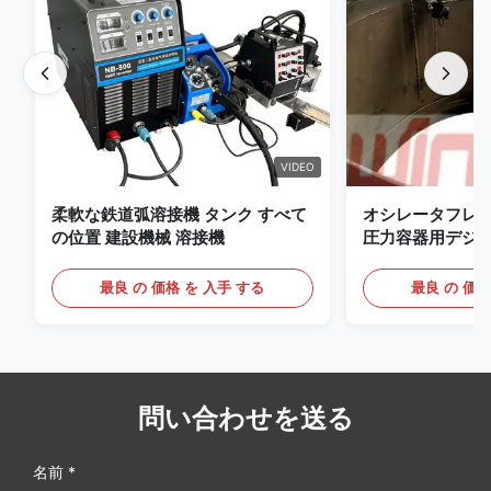
VIDEO
柔軟な鉄道弧溶接機 タンク すべて
オシレータフレ
の位置 建設機械 溶接機
圧力容器用デジ
備えたプレミアム 
ッジ
最良 の 価格 を 入手 する
最良 の 価格
問い合わせを送る
名前 *