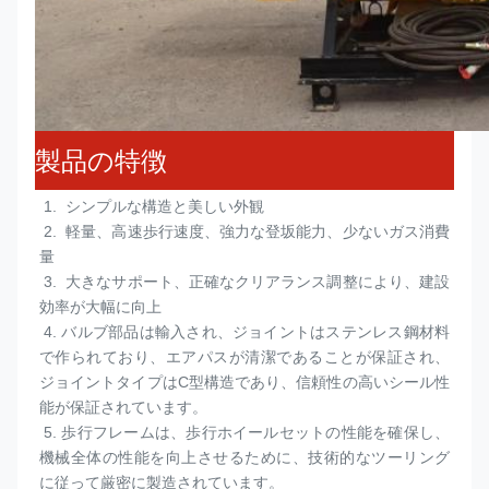
製品の特徴
 1.  
シンプルな構造と美しい外観
 2.  
軽量、高速歩行速度、強力な登坂能力、少ないガス消費
量
 3.  
大きなサポート、正確なクリアランス調整により、建設
効率が大幅に向上
 4. 
バルブ部品は輸入され、ジョイントはステンレス鋼材料
で作られており、エアパスが清潔であることが保証され、
ジョイントタイプはC型構造であり、信頼性の高いシール性
能が保証されています。
 5. 
歩行フレームは、歩行ホイールセットの性能を確保し、
機械全体の性能を向上させるために、技術的なツーリング
に従って厳密に製造されています。