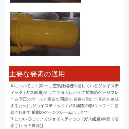
主要な要素の適用
A について
まず第一に,
空気圧縮機
関連している
ジョイステ
ィック (ガス経路)
そして空気入口パイプ
前側のケージフレ
ーム
高圧のホースと迅速な関節で,空気を満たす目的を達成
するために;
ジョイスティック (ガス経路)
制御シャフトに接
続されます.
前側のケージフレーム
ハックで
B について
について
ジョイスティック (ガス経路)
鋼管で溶
接され,その機能は: