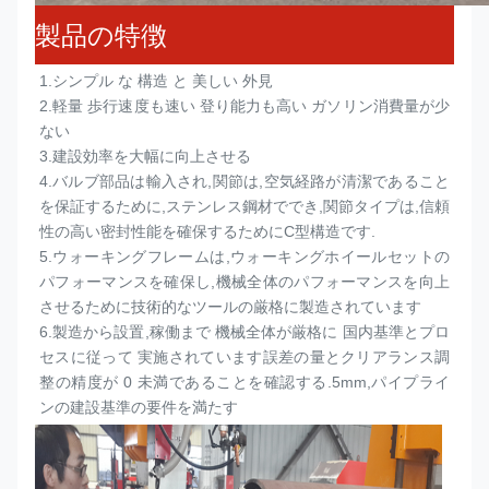
製品の特徴
1.
シンプル な 構造 と 美しい 外見
2.
軽量 歩行速度も速い 登り能力も高い ガソリン消費量が少
ない
3.
建設効率を大幅に向上させる
4.
バルブ部品は輸入され,関節は,空気経路が清潔であること
を保証するために,ステンレス鋼材ででき,関節タイプは,信頼
性の高い密封性能を確保するためにC型構造です.
5.
ウォーキングフレームは,ウォーキングホイールセットの
パフォーマンスを確保し,機械全体のパフォーマンスを向上
させるために技術的なツールの厳格に製造されています
6.
製造から設置,稼働まで 機械全体が厳格に 国内基準とプロ
セスに従って 実施されています誤差の量とクリアランス調
整の精度が 0 未満であることを確認する.5mm,パイプライ
ンの建設基準の要件を満たす