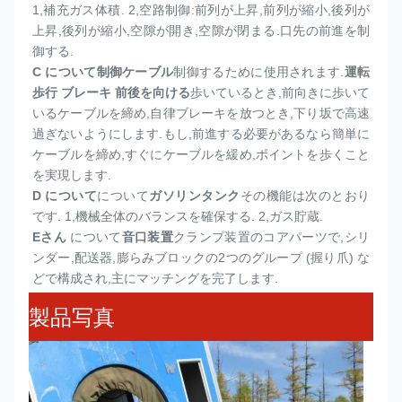
1,
補充ガス体積. 2,空路制御:前列が上昇,前列が縮小,後列が
上昇,後列が縮小,空隙が開き,空隙が閉まる.口先の前進を制
御する.
C について
制御ケーブル
制御するために使用されます.
運転 
歩行 ブレーキ 前後を向ける
歩いているとき,前向きに歩いて
いるケーブルを締め,自律ブレーキを放つとき,下り坂で高速
過ぎないようにします.もし,前進する必要があるなら簡単に
ケーブルを締め,すぐにケーブルを緩め,ポイントを歩くこと
を実現します.
D について
について
ガソリンタンク
その機能は次のとおり
です. 1,機械全体のバランスを確保する. 2,ガス貯蔵.
Eさん
について
音口装置
クランプ装置のコアパーツで,シリ
ンダー,配送器,膨らみブロックの2つのグループ (握り爪) な
どで構成され,主にマッチングを完了します.
製品写真