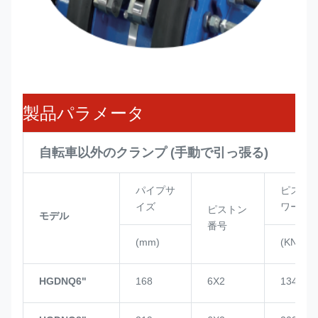
製品パラメータ
自転車以外のクランプ (手動で引っ張る)
パイプサ
ピスト
イズ
ワー
ピストン
モデル
番号
(mm)
(KN)
HGDNQ6"
168
6X2
134