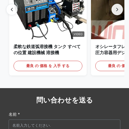
VIDEO
柔軟な鉄道弧溶接機 タンク すべて
オシレータフレ
の位置 建設機械 溶接機
圧力容器用デジ
備えたプレミアム 
ッジ
最良 の 価格 を 入手 する
最良 の 価格
問い合わせを送る
名前 *