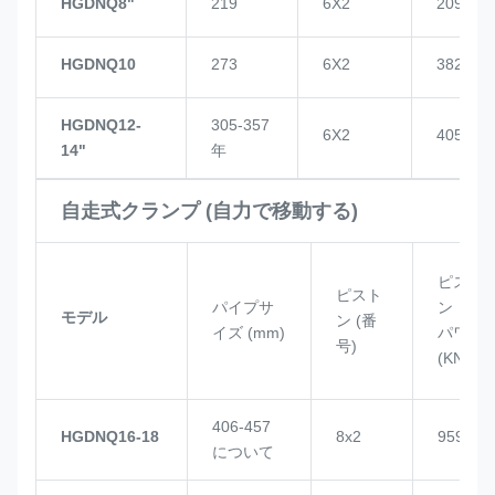
HGDNQ8"
219
6X2
209
HGDNQ10
273
6X2
382
HGDNQ12-
305-357
6X2
405
14"
年
自走式クランプ (自力で移動する)
ピスト
ピスト
パイプサ
ン
モデル
ン (番
イズ (mm)
パワー
号)
(KN)
406-457
HGDNQ16-18
8x2
959
について