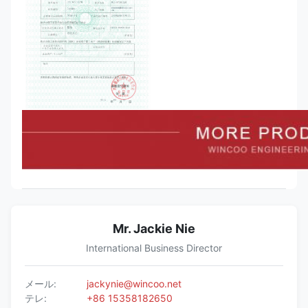
Mr. Jackie Nie
International Business Director
メール:
jackynie@wincoo.net
テレ:
+86 15358182650