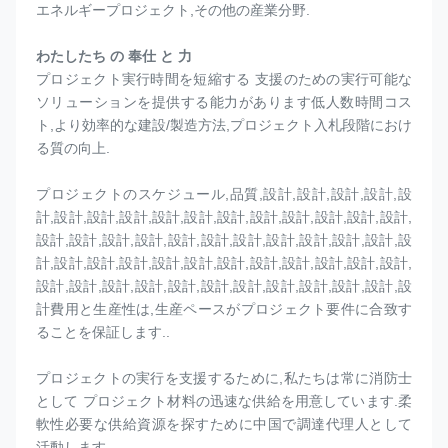
エネルギープロジェクト,その他の産業分野.
わたしたち の 奉仕 と 力
プロジェクト実行時間を短縮する 支援のための実行可能な
ソリューションを提供する能力があります低人数時間コス
ト,より効率的な建設/製造方法,プロジェクト入札段階におけ
る質の向上.
プロジェクトのスケジュール,品質,設計,設計,設計,設計,設
計,設計,設計,設計,設計,設計,設計,設計,設計,設計,設計,設計,
設計,設計,設計,設計,設計,設計,設計,設計,設計,設計,設計,設
計,設計,設計,設計,設計,設計,設計,設計,設計,設計,設計,設計,
設計,設計,設計,設計,設計,設計,設計,設計,設計,設計,設計,設
計費用と生産性は,生産ペースがプロジェクト要件に合致す
ることを保証します..
プロジェクトの実行を支援するために,私たちは常に消防士
として プロジェクト材料の迅速な供給を用意しています.柔
軟性必要な供給資源を探すために中国で調達代理人として
活動します.