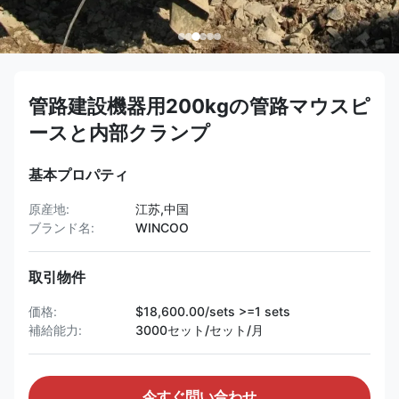
管路建設機器用200kgの管路マウスピ
ースと内部クランプ
基本プロパティ
原産地:
江苏,中国
ブランド名:
WINCOO
取引物件
価格:
$18,600.00/sets >=1 sets
補給能力:
3000セット/セット/月
今すぐ問い合わせ