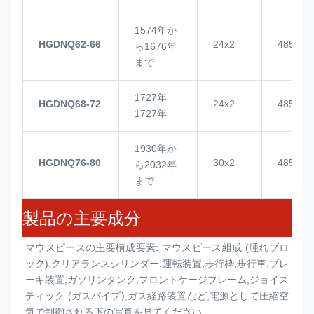
1574年か
HGDNQ62-66
24x2
4855
ら1676年
まで
1727年
HGDNQ68-72
24x2
4855
1727年
1930年か
HGDNQ76-80
30x2
4855
ら2032年
まで
製品の主要成分
マウスピースの主要構成要素: マウスピース組成 (
腫れブロ
ック
),クリアランスシリンダー,運転装置,歩行枠,歩行車,ブレ
ーキ装置,ガソリンタンク,フロントケージフレーム,ジョイス
ティック (ガスパイプ),ガス経路装置など,電源として圧縮空
気で制御される下の写真を見てください.