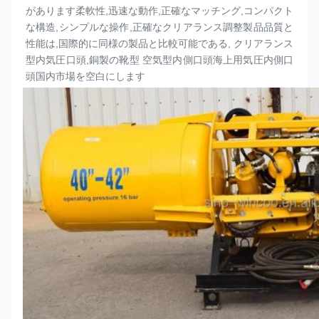
があります柔軟性,迅速な動作,正確なマッチング,コンパクト
な構造,シンプルな操作,正確なクリアランス調整製品品質と
性能は,国際的に同様の製品と比較可能である, クリアランス
型内気圧
口頭
,銅製の靴型 空気型内側
口頭
海上用気圧内側
口
頭
国内市場を空白にします