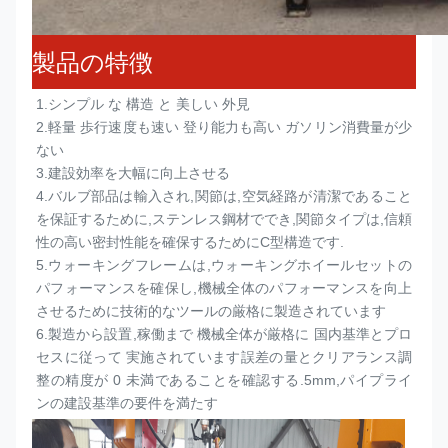
製品の特徴
1.
シンプル な 構造 と 美しい 外見
2.
軽量 歩行速度も速い 登り能力も高い ガソリン消費量が少
ない
3.
建設効率を大幅に向上させる
4.
バルブ部品は輸入され,関節は,空気経路が清潔であること
を保証するために,ステンレス鋼材ででき,関節タイプは,信頼
性の高い密封性能を確保するためにC型構造です.
5.
ウォーキングフレームは,ウォーキングホイールセットの
パフォーマンスを確保し,機械全体のパフォーマンスを向上
させるために技術的なツールの厳格に製造されています
6.
製造から設置,稼働まで 機械全体が厳格に 国内基準とプロ
セスに従って 実施されています誤差の量とクリアランス調
整の精度が 0 未満であることを確認する.5mm,パイプライ
ンの建設基準の要件を満たす