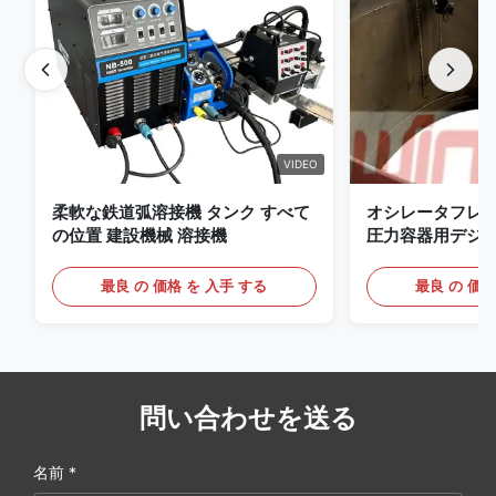
VIDEO
柔軟な鉄道弧溶接機 タンク すべて
オシレータフレ
の位置 建設機械 溶接機
圧力容器用デジ
備えたプレミアム 
ッジ
最良 の 価格 を 入手 する
最良 の 価格
問い合わせを送る
名前 *