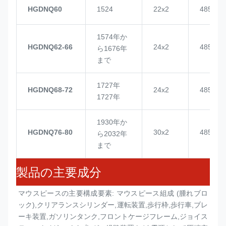
HGDNQ60
1524
22x2
4855
1574年か
HGDNQ62-66
24x2
4855
ら1676年
まで
1727年
HGDNQ68-72
24x2
4855
1727年
1930年か
HGDNQ76-80
30x2
4855
ら2032年
まで
製品の主要成分
マウスピースの主要構成要素: マウスピース組成 (
腫れブロ
ック
),クリアランスシリンダー,運転装置,歩行枠,歩行車,ブレ
ーキ装置,ガソリンタンク,フロントケージフレーム,ジョイス