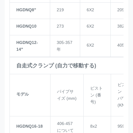
HGDNQ8"
219
6X2
209
HGDNQ10
273
6X2
382
HGDNQ12-
305-357
6X2
405
14"
年
自走式クランプ (自力で移動する)
ピスト
ピスト
パイプサ
ン
モデル
ン (番
イズ (mm)
パワー
号)
(KN)
406-457
HGDNQ16-18
8x2
959
について