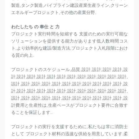
製造,タンク製造,パイプライン建設産業生産ライン,クリーン
エネルギープロジェクト,その他の産業分野.
わたしたち の 奉仕 と 力
プロジェクト実行時間を短縮する 支援のための実行可能な
ソリューションを提供する能力があります低人数時間コス
ト,より効率的な建設/製造方法,プロジェクト入札段階におけ
る質の向上.
プロジェクトのスケジュール,品質,設計,設計,設計,設計,設
計,設計,設計,設計,設計,設計,設計,設計,設計,設計,設計,設計,
設計,設計,設計,設計,設計,設計,設計,設計,設計,設計,設計,設
計,設計,設計,設計,設計,設計,設計,設計,設計,設計,設計,設計,
設計,設計,設計,設計,設計,設計,設計,設計,設計,設計,設計,設
計費用と生産性は,生産ペースがプロジェクト要件に合致す
ることを保証します..
プロジェクトの実行を支援するために,私たちは常に消防士
として プロジェクト材料の迅速な供給を用意しています.柔