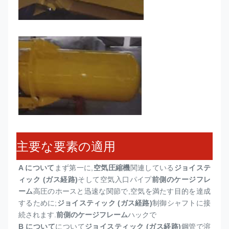
主要な要素の適用
A について
まず第一に,
空気圧縮機
関連している
ジョイステ
ィック (ガス経路)
そして空気入口パイプ
前側のケージフレ
ーム
高圧のホースと迅速な関節で,空気を満たす目的を達成
するために;
ジョイスティック (ガス経路)
制御シャフトに接
続されます.
前側のケージフレーム
ハックで
B について
について
ジョイスティック (ガス経路)
鋼管で溶