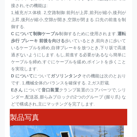
接され,その機能は:
1,
補充ガス体積. 2,空路制御:前列が上昇,前列が縮小,後列が
上昇,後列が縮小,空隙が開き,空隙が閉まる.口先の前進を制
御する.
C について
制御ケーブル
制御するために使用されます.
運転 
歩行 ブレーキ 前後を向ける
歩いているとき,前向きに歩いて
いるケーブルを締め,自律ブレーキを放つとき,下り坂で高速
過ぎないようにします.もし,前進する必要があるなら簡単に
ケーブルを締め,すぐにケーブルを緩め,ポイントを歩くこと
を実現します.
D について
について
ガソリンタンク
その機能は次のとおり
です. 1,機械全体のバランスを確保する. 2,ガス貯蔵.
Eさん
について
音口装置
クランプ装置のコアパーツで,シリ
ンダー,配送器,膨らみブロックの2つのグループ (握り爪) な
どで構成され,主にマッチングを完了します.
製品写真