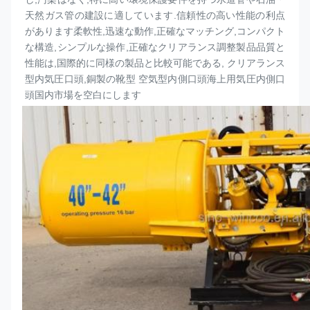
天然ガス管の建設に適しています.信頼性の高い性能の利点
があります柔軟性,迅速な動作,正確なマッチング,コンパクト
な構造,シンプルな操作,正確なクリアランス調整製品品質と
性能は,国際的に同様の製品と比較可能である, クリアランス
型内気圧
口頭
,銅製の靴型 空気型内側
口頭
海上用気圧内側
口
頭
国内市場を空白にします