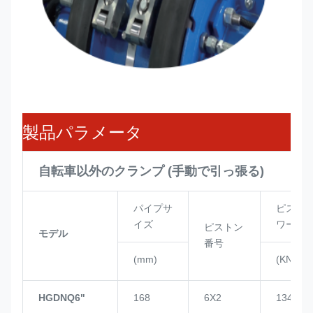
製品パラメータ
自転車以外のクランプ (手動で引っ張る)
パイプサ
ピスト
イズ
ワー
ピストン
モデル
番号
(mm)
(KN)
HGDNQ6"
168
6X2
134