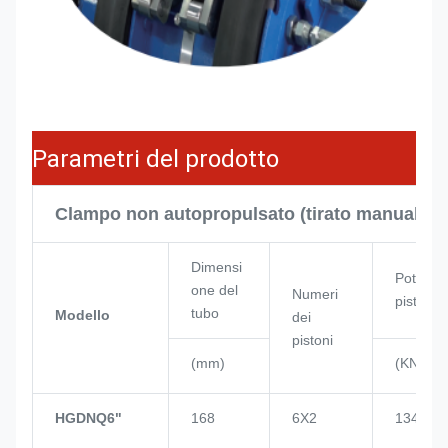
Parametri del prodotto
Clampo non autopropulsato (tirato manualme
Dimensi
Potenza
one del
Numeri
pistone
tubo
Modello
dei
pistoni
(mm)
(KN)
HGDNQ6"
168
6X2
134