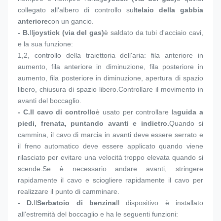
collegato all'albero di controllo sul
telaio della gabbia 
anteriore
con un gancio.
- B.
Il
joystick (via del gas)
è saldato da tubi d'acciaio cavi, 
e la sua funzione:
1,
2, controllo della traiettoria dell'aria: fila anteriore in 
aumento, fila anteriore in diminuzione, fila posteriore in 
aumento, fila posteriore in diminuzione, apertura di spazio 
libero, chiusura di spazio libero.Controllare il movimento in 
avanti del boccaglio.
- C.
Il cavo di controllo
è usato per controllare la
guida a 
piedi, frenata, puntando avanti e indietro.
Quando si 
cammina, il cavo di marcia in avanti deve essere serrato e 
il freno automatico deve essere applicato quando viene 
rilasciato per evitare una velocità troppo elevata quando si 
scende.Se è necessario andare avanti, stringere 
rapidamente il cavo e sciogliere rapidamente il cavo per 
realizzare il punto di camminare.
- D.
Il
Serbatoio di benzina
Il dispositivo è installato 
all'estremità del boccaglio e ha le seguenti funzioni: