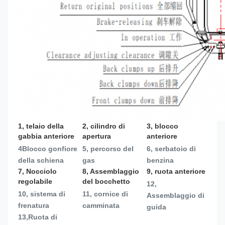
1, telaio della 
2, cilindro di 
3, blocco 
gabbia anteriore
apertura
anteriore
4Blocco gonfiore 
5, percorso del 
6, serbatoio di 
della schiena
gas
benzina
7, Nocciolo 
8, Assemblaggio 
9, ruota anteriore
regolabile
del bocchetto
12, 
10, sistema di 
11, cornice di 
Assemblaggio di 
frenatura
camminata
guida
13,
Ruota di 