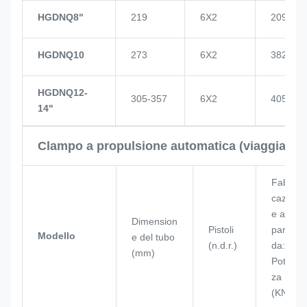
HGDNQ8"
219
6X2
209
HGDNQ10
273
6X2
382
HGDNQ12-
305-357
6X2
405
14"
Clampo a propulsione automatica (viaggia con
Fabbri
cazion
e a
Dimension
Pistoli
partire
Modello
e del tubo
(n.d.r.)
da:
(mm)
Poten
za
(KN)