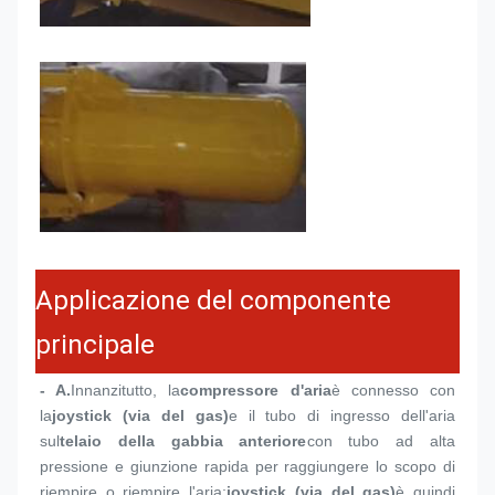
Applicazione del componente
principale
- A.
Innanzitutto, la
compressore d'aria
è connesso con 
la
joystick (via del gas)
e il tubo di ingresso dell'aria 
sul
telaio della gabbia anteriore
con tubo ad alta 
pressione e giunzione rapida per raggiungere lo scopo di 
riempire o riempire l'aria;
joystick (via del gas)
è quindi 