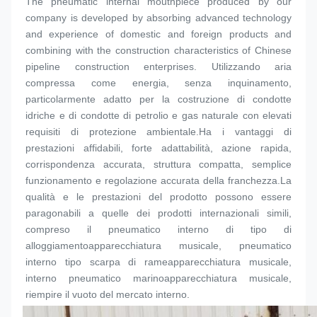
The pneumatic internal mouthpiece produced by our 
company is developed by absorbing advanced technology 
and experience of domestic and foreign products and 
combining with the construction characteristics of Chinese 
pipeline construction enterprises. Utilizzando aria 
compressa come energia, senza inquinamento, 
particolarmente adatto per la costruzione di condotte 
idriche e di condotte di petrolio e gas naturale con elevati 
requisiti di protezione ambientale.Ha i vantaggi di 
prestazioni affidabili, forte adattabilità, azione rapida, 
corrispondenza accurata, struttura compatta, semplice 
funzionamento e regolazione accurata della franchezza.La 
qualità e le prestazioni del prodotto possono essere 
paragonabili a quelle dei prodotti internazionali simili, 
compreso il pneumatico interno di tipo di 
alloggiamento
apparecchiatura musicale
, pneumatico 
interno tipo scarpa di rame
apparecchiatura musicale
, 
interno pneumatico marino
apparecchiatura musicale
, 
riempire il vuoto del mercato interno.