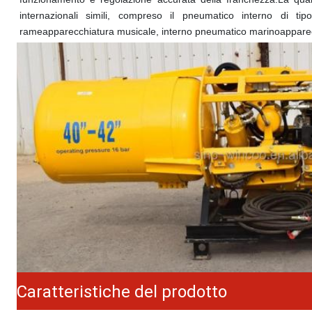
internazionali simili, compreso il pneumatico interno di tip
rame
apparecchiatura musicale
, interno pneumatico marino
appare
Caratteristiche del prodotto