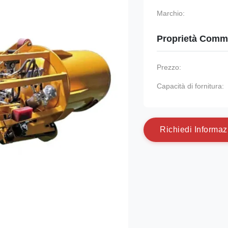
Marchio:
Proprietà Comme
Prezzo:
Capacità di fornitura:
R
i
c
h
i
e
d
i
I
n
f
o
r
m
a
z