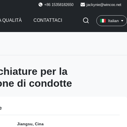
+86 15358182650
jackynie@wincoo.net
 QUALITÀ
CONTATTACI
Italian
hiature per la
one di condotte
e
Jiangsu, Cina