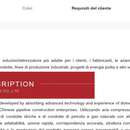
Color:
Requisiti del cliente
uzioni/attrezzature più adatte per i clienti, i fabbricanti, le azie
otte, linee di produzione industriali, progetti di energia pulita e altri set
developed by absorbing advanced technology and experience of domes
Chinese pipeline construction enterprises. Utilizzando aria compress
 condotte idriche e di condotte di petrolio e gas naturale con eleva
rte adattabilità, azione rapida, corrispondenza accurata, struttura com
tà e le prestazioni del prodotto possono essere paragonabili a quel