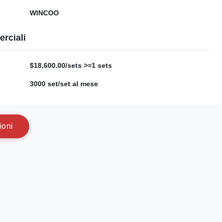
WINCOO
rciali
$18,600.00/sets >=1 sets
3000 set/set al mese
i
o
n
i