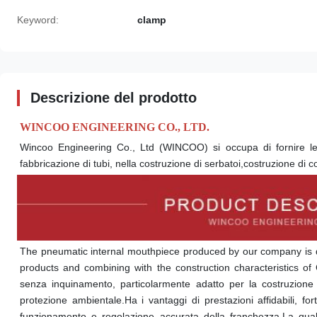
Keyword:
clamp
Descrizione del prodotto
WINCOO ENGINEERING CO., LTD.
Wincoo Engineering Co., Ltd (WINCOO) si occupa di fornire le sol
fabbricazione di tubi, nella costruzione di serbatoi,costruzione di cond
The pneumatic internal mouthpiece produced by our company is 
products and combining with the construction characteristics of 
senza inquinamento, particolarmente adatto per la costruzione di
protezione ambientale.Ha i vantaggi di prestazioni affidabili, fo
funzionamento e regolazione accurata della franchezza.La quali