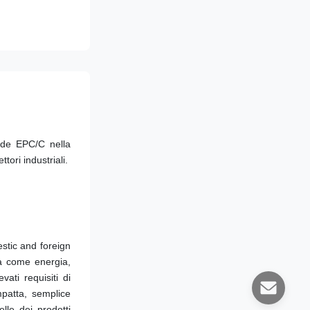
nde EPC/C nella 
tori industriali.
tic and foreign 
a come energia, 
ti requisiti di 
patta, semplice 
le dei prodotti 