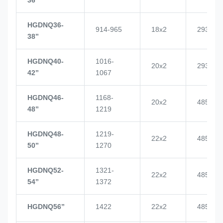
HGDNQ36-
914-965
18x2
2937
38’’
HGDNQ40-
1016-
20x2
2937
42’’
1067
HGDNQ46-
1168-
20x2
4855
48’’
1219
HGDNQ48-
1219-
22x2
4855
50’’
1270
HGDNQ52-
1321-
22x2
4855
54’’
1372
HGDNQ56’’
1422
22x2
4855