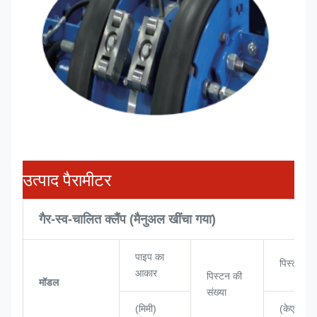
उत्पाद पैरामीटर
गैर-स्व-चालित क्लैंप (मैनुअल खींचा गया)
पाइप का
पिस्टन पा
आकार
पिस्टन की
मॉडल
संख्या
(मिमी)
(केएन)