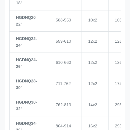
18’’
HGDNQ20-
508-559
10x2
1057
22’’
HGDNQ22-
559-610
12x2
1268
24’’
HGDNQ24-
610-660
12x2
1268
26’’
HGDNQ28-
711-762
12x2
1748
30’’
HGDNQ30-
762-813
14x2
2937
32’’
HGDNQ34-
864-914
16x2
2937
36’’