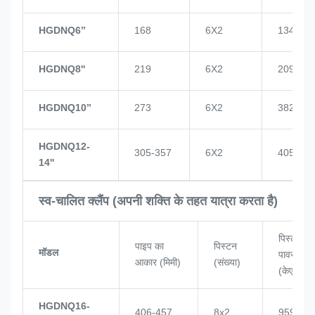
HGDNQ6’’
168
6X2
134
HGDNQ8''
219
6X2
209
HGDNQ10’’
273
6X2
382
HGDNQ12-
305-357
6X2
405
14''
स्व-चालित क्लैंप (अपनी शक्ति के तहत यात्रा करता है)
पिस्टन
पाइप का
पिस्टन
मॉडल
पावर
आकार (मिमी)
(संख्या)
(केएन)
HGDNQ16-
406-457
8x2
959