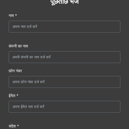
पूछताछ भेजें
नाम *
कंपनी का नाम
फ़ोन नंबर
ईमेल *
संदेश *