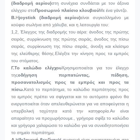
(διαδρομή αερίου)
στη συνέχεια συνδέεται με τον άξονα 
ελέγχου στο
Προσωρινό πλαίσιο κλουβιού
Με ένα γάντζο.
Β.
Η
joystick (διαδρομή αερίου)
είναι συγκολλημένο με 
κούφιο σωλήνα από χάλυβα, και η λειτουργία του:
1,
2, Έλεγχος της διαδρομής του αέρα: άνοδος της πρώτης 
σειράς, συρρίκνωση της πρώτης σειράς, άνοδος της πίσω 
σειράς, συρρίκνωση της πίσω σειράς, άνοιξη και κλείσιμο 
της ελεύθερης θέσης.Ελέγξτε την κίνηση προς τα εμπρός 
του στόματος.
Γ.
Το καλώδιο ελέγχου
Χρησιμοποιείται για τον έλεγχο 
της
οδήγηση περπατώντας, πέδηση, 
προσανατολισμός προς τα εμπρός και προς τα 
πίσω.
Κατά το περπάτημα, το καλώδιο περπάτησης προς 
τα εμπρός πρέπει να σφίγγεται και το αυτόματο φρένο θα 
ενεργοποιείται όταν απελευθερώνεται για να αποφεύγεται η 
υπερβολική ταχύτητα κατά την κατηφορία.Αν είναι 
απαραίτητο να προχωρήσουμε., γρήγορα σφίξε το καλώδιο 
και γρήγορα χαλαρώσει το καλώδιο για να συνειδητοποιήσει 
το σημείο περπάτημα.
Δ.
Η
δεξαμενή βενζίνης
Η συσκευή είναι εγκατεστημένη στο 