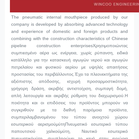
The pneumatic internal mouthpiece produced by our 
company is developed by absorbing advanced technology 
and experience of domestic and foreign products and 
combining with the construction characteristics of Chinese 
pipeline construction enterprisesΧρησιμοποιώντας 
συμπιεσμένο αέρα ως ενέργεια, χωρίς ρύπανση, ειδικά 
κατάλληλο για την κατασκευή αγωγών νερού και αγωγών 
πετρελαίου και φυσικού αερίου με υψηλές απαιτήσεις 
προστασίας του περιβάλλοντος.Έχει τα πλεονεκτήματα της 
αξιόπιστης απόδοσης, ισχυρή προσαρμοστικότητα, 
γρήγορη δράση, ακριβής αντιστοίχιση, συμπαγή δομή, 
απλή λειτουργία και ακριβής ρύθμιση του διαχωρισμού.Η 
ποιότητα και οι επιδόσεις του προϊόντος μπορούν να 
συγκριθούν με τα διεθνή παρόμοια προϊόντα, 
συμπεριλαμβανομένου του τύπου ανοιχτού χώρου 
εσωτερικού αερισμού
μύτη
Πνευματικό εσωτερικό τύπου 
παπουτσιού χαλκού
μύτη
, Ναυτικό εσωτερικό 
πνευματικό
μύτη
, συμπληρώνει το κενό στην εγχώρια 