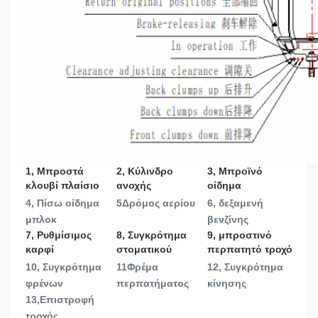
1, Μπροστά 
2, Κύλινδρο 
3, Μπροϊνό 
κλουβί πλαίσιο
ανοχής
οίδημα
4, Πίσω οίδημα 
5Δρόμος αερίου
6, δεξαμενή 
μπλοκ
βενζίνης
7, Ρυθμίσιμος 
8, Συγκρότημα 
9, μπροστινό 
καρφί
στοματικού
περπατητό τροχό
10, Συγκρότημα 
11Φρέμα 
12, Συγκρότημα 
φρένων
περπατήματος
κίνησης
13,
Επιστροφή 
τροχός