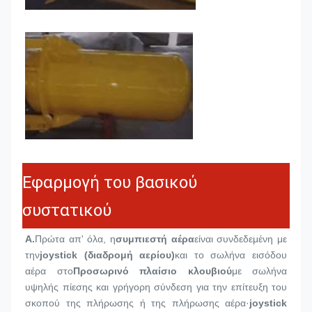
Εφαρμογή του βασικού
συστατικού
Α.
Πρώτα απ' όλα, η
συμπιεστή αέρα
είναι συνδεδεμένη με 
την
joystick (διαδρομή αερίου)
και το σωλήνα εισόδου 
αέρα στο
Προσωρινό πλαίσιο κλουβιού
με σωλήνα 
υψηλής πίεσης και γρήγορη σύνδεση για την επίτευξη του 
σκοπού της πλήρωσης ή της πλήρωσης αέρα·
joystick 