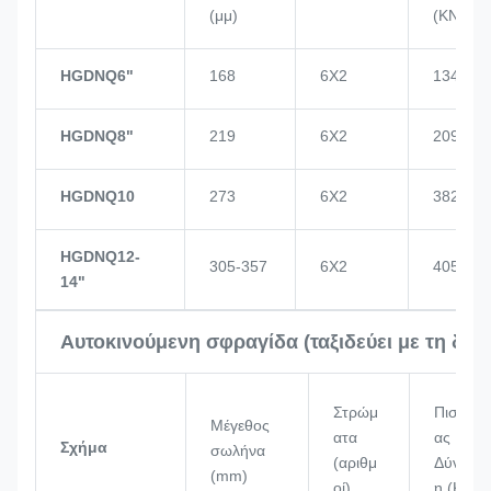
(μμ)
(KN)
HGDNQ6"
168
6X2
134
HGDNQ8"
219
6X2
209
HGDNQ10
273
6X2
382
HGDNQ12-
305-357
6X2
405
14"
Αυτοκινούμενη σφραγίδα (ταξιδεύει με τη δικ
Στρώμ
Πιστόν
Μέγεθος
ατα
ας
Σχήμα
σωλήνα
(αριθμ
Δύναμ
(mm)
οί)
η (KN)