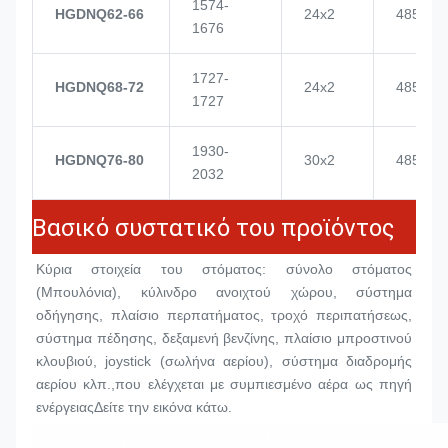
1574-
HGDNQ62-66
24x2
4855
1676
1727-
HGDNQ68-72
24x2
4855
1727
1930-
HGDNQ76-80
30x2
4855
2032
Βασικό συστατικό του προϊόντος
Κύρια στοιχεία του στόματος: σύνολο στόματος 
(
Μπουλόνια
), κύλινδρο ανοιχτού χώρου, σύστημα 
οδήγησης, πλαίσιο περπατήματος, τροχό περιπατήσεως, 
σύστημα πέδησης, δεξαμενή βενζίνης, πλαίσιο μπροστινού 
κλουβιού, joystick (σωλήνα αερίου), σύστημα διαδρομής 
αερίου κλπ.,που ελέγχεται με συμπιεσμένο αέρα ως πηγή 
ενέργειαςΔείτε την εικόνα κάτω.