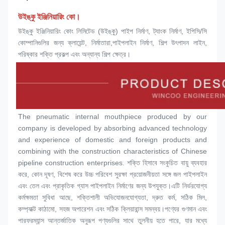
উইঙ্কু ইঞ্জিনিয়ারিং কো।
উইঙ্কু ইঞ্জিনিয়ারিং কোং লিমিটেড (উইঙ্কু) পাইপ নির্মাণ, ট্যাংক নির্মাণ, ইপিসি/সি 
কোম্পানিগুলির জন্য ক্লায়েন্ট, নির্মাতারা,পাইপলাইন নির্মাণ, শিল্প উৎপাদন লাইন, 
পরিষ্কার শক্তি প্রকল্প এবং অন্যান্য শিল্প ক্ষেত্র।
The pneumatic internal mouthpiece produced by our 
company is developed by absorbing advanced technology 
and experience of domestic and foreign products and 
combining with the construction characteristics of Chinese 
pipeline construction enterprises. শক্তি হিসাবে সংকুচিত বায়ু ব্যবহার 
করে, কোন দূষণ, বিশেষ করে উচ্চ পরিবেশ সুরক্ষা প্রয়োজনীয়তা সঙ্গে জল পাইপলাইন 
এবং তেল এবং প্রাকৃতিক গ্যাস পাইপলাইন নির্মাণের জন্য উপযুক্ত।এটি নির্ভরযোগ্য 
কর্মক্ষমতা সুবিধা আছে, শক্তিশালী অভিযোজনযোগ্যতা, দ্রুত কর্ম, সঠিক মিল, 
কম্প্যাক্ট কাঠামো, সহজ অপারেশন এবং সঠিক ক্লিয়ারান্স সমন্বয়।পণ্যের গুণমান এবং 
পারফরম্যান্স আন্তর্জাতিক অনুরূপ পণ্যগুলির সাথে তুলনীয় হতে পারে, যার মধ্যে 