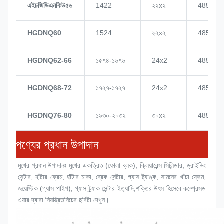
এইচজিডিএনকিউ৫৬
1422
২২x২
4855
HGDNQ60
1524
২২x২
4855
HGDNQ62-66
১৫৭৪-১৬৭৬
24x2
4855
HGDNQ68-72
১৭২৭-১৭২৭
24x2
4855
HGDNQ76-80
১৯৩০-২০৩২
৩০x২
4855
পণ্যের প্রধান উপাদান
মুখের প্রধান উপাদানঃ মুখের একত্রিত (
ফোলা ব্লক
), ক্লিয়ারেন্স সিলিন্ডার, ড্রাইভিং 
সেন্টার, হাঁটার ফ্রেম, হাঁটার চাকা, ব্রেক সেন্টার, গ্যাস ট্যাঙ্ক, সামনের খাঁচা ফ্রেম, 
জয়েস্টিক (গ্যাস পাইপ), গ্যাস ট্র্যাক সেন্টার ইত্যাদি,শক্তির উৎস হিসেবে কম্প্রেসড 
এয়ার দ্বারা নিয়ন্ত্রিতনিচের ছবিটা দেখুন।