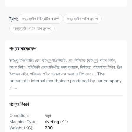
ট্যাগ:
অভ্যন্তরীণ নিউম্যাটিক ক্ল্যাম্প
অভ্যন্তরীণ পাইপ ক্ল্যাম্প
অভ্যন্তরীণ লাইন আপ ক্ল্যাম্প
পণ্যের সারসংক্ষেপ
উইঙ্কু ইঞ্জিনিয়ারিং কো।উইঙ্কু ইঞ্জিনিয়ারিং কোং লিমিটেড (উইঙ্কু) পাইপ নির্মাণ,
ট্যাংক নির্মাণ, ইপিসি/সি কোম্পানিগুলির জন্য ক্লায়েন্ট, নির্মাতারা,পাইপলাইন নির্মাণ, শিল্প
উৎপাদন লাইন, পরিষ্কার শক্তি প্রকল্প এবং অন্যান্য শিল্প ক্ষেত্র। The
pneumatic internal mouthpiece produced by our company
is ...
পণ্যের বিবরণ
Condition:
নতুন
Machine Type:
riveting মেশিন
Weight (KG):
200