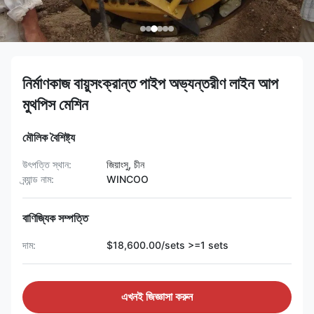
নির্মাণকাজ বায়ুসংক্রান্ত পাইপ অভ্যন্তরীণ লাইন আপ
মুথপিস মেশিন
মৌলিক বৈশিষ্ট্য
উৎপত্তি স্থান:
জিয়াংসু, চীন
ব্র্যান্ড নাম:
WINCOO
বাণিজ্যিক সম্পত্তি
দাম:
$18,600.00/sets >=1 sets
এখনই জিজ্ঞাসা করুন