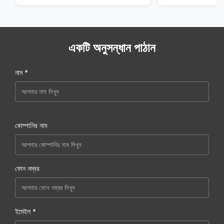
একটি অনুসন্ধান পাঠান
নাম *
কোম্পানির নাম
ফোন নম্বর
ইমেইল *