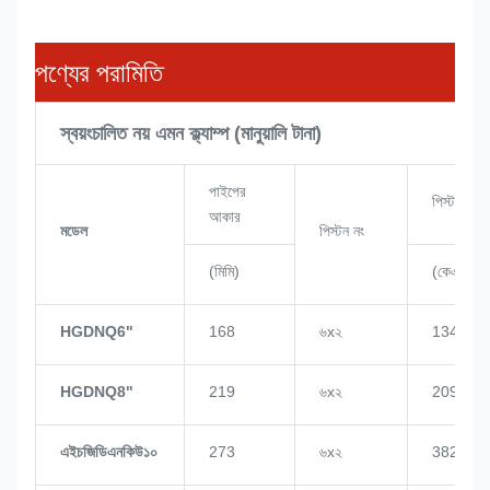
পণ্যের পরামিতি
স্বয়ংচালিত নয় এমন ক্ল্যাম্প (মানুয়ালি টানা)
পাইপের
পিস্টন শক্ত
আকার
মডেল
পিস্টন নং
(মিমি)
(কেএন)
HGDNQ6"
168
৬x২
134
HGDNQ8"
219
৬x২
209
এইচজিডিএনকিউ১০
273
৬x২
382