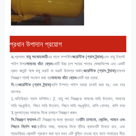
প্রধান উপাদান প্রয়োগ
এ.
প্রথমত,
বায়ু সংকোচকারী
এর সাথে সম্পর্কিত
জয়েস্টিক (গ্যাস ট্র্যাক)
এবং বায়ু ইনলেট 
পাইপ উপর
সামনের খাঁচা ফ্রেম
একটি উচ্চ চাপ পায়ের পাতার মোজাবিশেষ এবং একটি 
দ্রুত জয়েন্ট সঙ্গে বায়ু ভরাট বা ভরাট উদ্দেশ্য অর্জন;
জয়েস্টিক (গ্যাস ট্র্যাক)
তারপর 
নিয়ন্ত্রণ শ্যাফ্ট সংযোগ করা হয়
সামনের খাঁচা ফ্রেম
একটি হুক দ্বারা.
বি.
দ্য
জয়েস্টিক (গ্যাস ট্র্যাক)
খালি ইস্পাত পাইপ দ্বারা ঢালাই করা হয়, এবং তার 
ফাংশনঃ
1,
অতিরিক্ত গ্যাস ভলিউম। 2, বায়ু পথ নিয়ন্ত্রণঃ সামনের সারি উত্থান, সামনের 
সারি সঙ্কুচিত, পিছন সারি উত্থান, পিছন সারি সঙ্কুচিত, খালি খোলার, খালি বন্ধ 
3,মুখপাত্রের সামনের দিকে চলাচল নিয়ন্ত্রণ করুন.
সি.
নিয়ন্ত্রণ ক্যাবল
এটি নিয়ন্ত্রণের জন্য ব্যবহৃত হয়
হাঁটা চালানো, ব্রেকিং, সামনে এবং 
পিছনে নির্দেশ করা।
হাঁটার সময়, সামনের দিকে হাঁটার ক্যাবলটি টানতে হবে, এবং 
স্বয়ংক্রিয় ব্রেকটি প্রয়োগ করা হবে যখন এটি মুক্তি দেওয়া হবে যাতে পাহাড়ের নীচে 