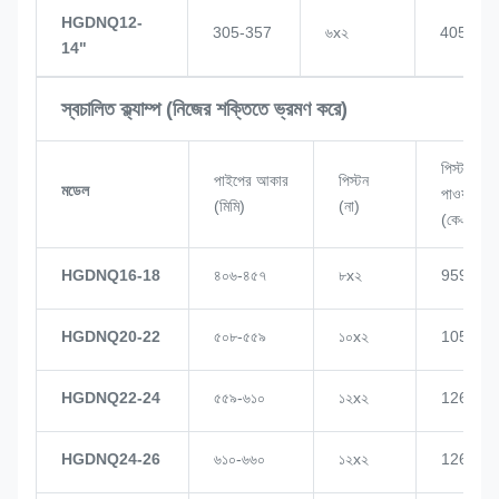
HGDNQ12-
305-357
৬x২
405
14"
স্বচালিত ক্ল্যাম্প (নিজের শক্তিতে ভ্রমণ করে)
পিস্টন
পাইপের আকার
পিস্টন
মডেল
পাওয়ার
(মিমি)
(না)
(কেএন)
HGDNQ16-18
৪০৬-৪৫৭
৮x২
959
HGDNQ20-22
৫০৮-৫৫৯
১০x২
1057
HGDNQ22-24
৫৫৯-৬১০
১২x২
1268
HGDNQ24-26
৬১০-৬৬০
১২x২
1268