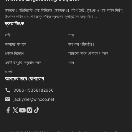
উইনকোও ইঞ্জিনিয়ারিং কোং লিমিটেড (উইনকোও) পাইপ তৈরি, ট্যাঙ্ক ও পাইপলাইন নির্মাণ,
উৎপাদন লাইন এবং পরিচ্ছন্ন শক্তি প্রকল্পের ক্লায়েন্টদের জন্য তৈরি...
দ্রুত লিঙ্ক
বাড়ি
পণ্য
আমাদের সম্পর্কে
কারখানা পরিদর্শন11
গুণমান নিয়ন্ত্রণ
আমাদের সাথে যোগাযোগ করুন
একটি উদ্ধৃতি অনুরোধ করুন
খবর
মামলা
আমাদের সাথে যোগাযোগ
0086-15358182650
jackynie@wincoo.net