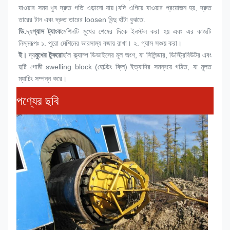
যাওয়ার সময় খুব দ্রুত গতি এড়ানো যায়।যদি এগিয়ে যাওয়ার প্রয়োজন হয়, দ্রুত 
তারের টান এবং দ্রুত তারের loosen বিন্দু হাঁটা বুঝতে.
ডি.
দ্য
গ্যাস ট্যাংক
মেশিনটি মুখের শেষের দিকে ইনস্টল করা হয় এবং এর কাজটি 
নিম্নরূপঃ ১. পুরো মেশিনের ভারসাম্য বজায় রাখা। ২. গ্যাস সঞ্চয় করা।
ই।
দ্য
মুখের টুকরো
হ'ল ক্ল্যাম্প ডিভাইসের মূল অংশ, যা সিলিন্ডার, ডিস্ট্রিবিউটর এবং 
দুটি গোষ্ঠী swelling block (হোল্ডিং ক্লি) ইত্যাদির সমন্বয়ে গঠিত, যা মূলত 
ম্যাচিং সম্পন্ন করে।
পণ্যের ছবি