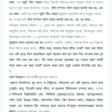
কাজ:
 এবং 
ফ্রন্ট খাঁচা ফ্রেমে
 এয়ার ইনলেট পাইপের সাথে সংযুক্ত থাকে যা বাতাস 
পূরণ বা পূরণ করার উদ্দেশ্যে; তারপর 
 ফাঁপা ইস্পাত পাইপ দ্বারা ঝালাই করা হয়, এবং 
এর কাজ:
 একটি হুক দ্বারা 
ফ্রন্ট খাঁচা ফ্রেমে
 কন্ট্রোল শ্যাফটের সাথে সংযুক্ত থাকে।
খ। 
পণ্যের ছবি
 ফাঁপা ইস্পাত পাইপ দ্বারা ঝালাই করা হয়, এবং এর কাজ:
১, 
পরিপূরক গ্যাসের পরিমাণ। ২, এয়ার পাথ কন্ট্রোল: সামনের সারি বৃদ্ধি, সামনের সারি 
সঙ্কুচিত হওয়া, পিছনের সারি বৃদ্ধি, পিছনের সারি সঙ্কুচিত হওয়া, ক্লিয়ারেন্স খোলা, 
ক্লিয়ারেন্স বন্ধ করা। ৩, মুখপত্রের অগ্রবর্তী গতি নিয়ন্ত্রণ করুন।
গ। 
কন্ট্রোল কেবল
 ব্যবহার করা হয় 
ড্রাইভিং ওয়াকিং, ব্রেকিং, সামনের দিকে এবং পিছনের 
দিকে নির্দেশ করার জন্য।
 হাঁটার সময়, সামনের দিকে হাঁটার তারটি শক্ত করা উচিত 
এবং এটি ছেড়ে দিলে স্বয়ংক্রিয় ব্রেক প্রয়োগ করা হবে যাতে নিচে যাওয়ার সময় খুব 
দ্রুত গতি রোধ করা যায়। যদি সামনে যাওয়ার প্রয়োজন হয়, তাহলে দ্রুত তারটি 
শক্ত করুন এবং দ্রুত তারটি আলগা করুন যাতে পয়েন্ট ওয়াকিং উপলব্ধি করা যায়।
ঘ। 
গ্যাস ট্যাঙ্ক
পণ্যের ছবি
ই।
মুখপত্র সমাবেশ
 ক্ল্যাম্প ডিভাইসের মূল অংশ, যা সিলিন্ডার, পরিবেশক এবং দুটি গ্রুপের ফোলা ব্লক 
(হোল্ডিং ক্ল), ইত্যাদি দ্বারা গঠিত, যা প্রধানত মিলিতকরণ সম্পন্ন করে।
পণ্যের 
ছবি
উইনকো ইঞ্জিনিয়ারিং কোং, লিমিটেড (WINCOO) গ্রাহক, প্রস্তুতকারক, 
পাইপ তৈরি, ট্যাঙ্ক নির্মাণ, পাইপলাইন নির্মাণ, শিল্প উত্পাদন লাইন, পরিচ্ছন্ন শক্তি 
প্রকল্প এবং অন্যান্য শিল্প ক্ষেত্রের জন্য সবচেয়ে উপযুক্ত সমাধান/সরঞ্জাম আনতে 
জড়িত।
আমাদের পরিষেবা এবং শক্তি 