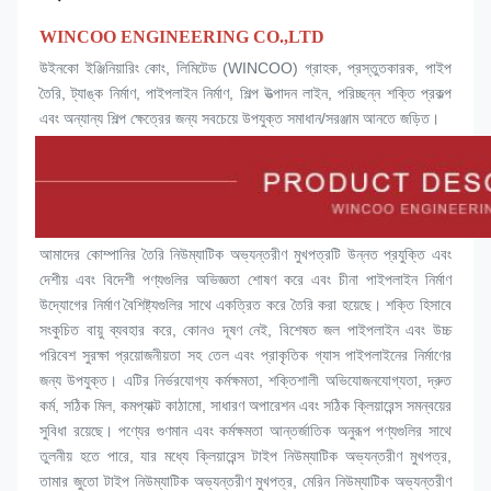
WINCOO ENGINEERING CO.,LTD
উইনকো ইঞ্জিনিয়ারিং কোং, লিমিটেড (WINCOO) গ্রাহক, প্রস্তুতকারক, পাইপ 
তৈরি, ট্যাঙ্ক নির্মাণ, পাইপলাইন নির্মাণ, শিল্প উত্পাদন লাইন, পরিচ্ছন্ন শক্তি প্রকল্প 
এবং অন্যান্য শিল্প ক্ষেত্রের জন্য সবচেয়ে উপযুক্ত সমাধান/সরঞ্জাম আনতে জড়িত।
আমাদের কোম্পানির তৈরি নিউম্যাটিক অভ্যন্তরীণ মুখপত্রটি উন্নত প্রযুক্তি এবং 
দেশীয় এবং বিদেশী পণ্যগুলির অভিজ্ঞতা শোষণ করে এবং চীনা পাইপলাইন নির্মাণ 
উদ্যোগের নির্মাণ বৈশিষ্ট্যগুলির সাথে একত্রিত করে তৈরি করা হয়েছে। শক্তি হিসাবে 
সংকুচিত বায়ু ব্যবহার করে, কোনও দূষণ নেই, বিশেষত জল পাইপলাইন এবং উচ্চ 
পরিবেশ সুরক্ষা প্রয়োজনীয়তা সহ তেল এবং প্রাকৃতিক গ্যাস পাইপলাইনের নির্মাণের 
জন্য উপযুক্ত। এটির নির্ভরযোগ্য কর্মক্ষমতা, শক্তিশালী অভিযোজনযোগ্যতা, দ্রুত 
কর্ম, সঠিক মিল, কমপ্যাক্ট কাঠামো, সাধারণ অপারেশন এবং সঠিক ক্লিয়ারেন্স সমন্বয়ের 
সুবিধা রয়েছে। পণ্যের গুণমান এবং কর্মক্ষমতা আন্তর্জাতিক অনুরূপ পণ্যগুলির সাথে 
তুলনীয় হতে পারে, যার মধ্যে ক্লিয়ারেন্স টাইপ নিউম্যাটিক অভ্যন্তরীণ 
মুখপত্র
, 
তামার জুতো টাইপ নিউম্যাটিক অভ্যন্তরীণ 
মুখপত্র
, মেরিন নিউম্যাটিক অভ্যন্তরীণ 