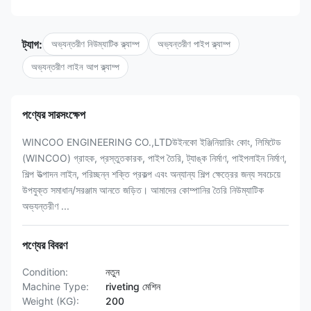
ট্যাগ:
অভ্যন্তরীণ নিউম্যাটিক ক্ল্যাম্প
অভ্যন্তরীণ পাইপ ক্ল্যাম্প
অভ্যন্তরীণ লাইন আপ ক্ল্যাম্প
পণ্যের সারসংক্ষেপ
WINCOO ENGINEERING CO.,LTDউইনকো ইঞ্জিনিয়ারিং কোং, লিমিটেড
(WINCOO) গ্রাহক, প্রস্তুতকারক, পাইপ তৈরি, ট্যাঙ্ক নির্মাণ, পাইপলাইন নির্মাণ,
শিল্প উত্পাদন লাইন, পরিচ্ছন্ন শক্তি প্রকল্প এবং অন্যান্য শিল্প ক্ষেত্রের জন্য সবচেয়ে
উপযুক্ত সমাধান/সরঞ্জাম আনতে জড়িত। আমাদের কোম্পানির তৈরি নিউম্যাটিক
অভ্যন্তরীণ ...
পণ্যের বিবরণ
Condition:
নতুন
Machine Type:
riveting মেশিন
Weight (KG):
200