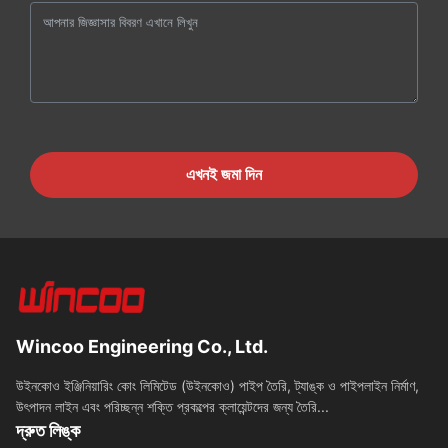
এখনই জমা দিন
Wincoo Engineering Co., Ltd.
উইনকোও ইঞ্জিনিয়ারিং কোং লিমিটেড (উইনকোও) পাইপ তৈরি, ট্যাঙ্ক ও পাইপলাইন নির্মাণ,
উৎপাদন লাইন এবং পরিচ্ছন্ন শক্তি প্রকল্পের ক্লায়েন্টদের জন্য তৈরি...
দ্রুত লিঙ্ক