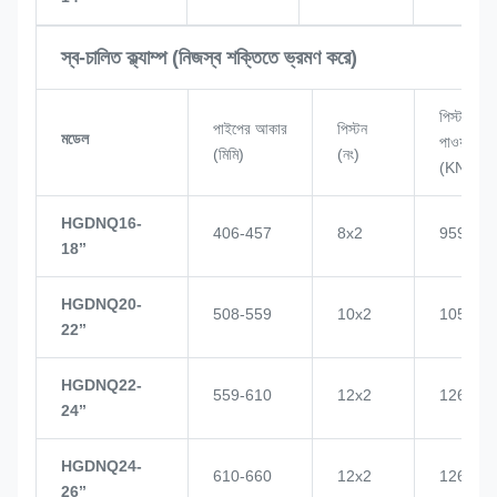
স্ব-চালিত ক্ল্যাম্প (নিজস্ব শক্তিতে ভ্রমণ করে)
পিস্টন
পাইপের আকার
পিস্টন
মডেল
পাওয়ার
(মিমি)
(নং)
(KN)
HGDNQ16-
406-457
8x2
959
18’’
HGDNQ20-
508-559
10x2
1057
22’’
HGDNQ22-
559-610
12x2
1268
24’’
HGDNQ24-
610-660
12x2
1268
26’’