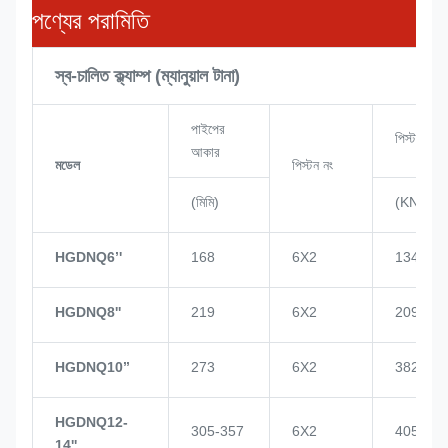
পণ্যের পরামিতি
স্ব-চালিত ক্ল্যাম্প (ম্যানুয়াল টানা)
পাইপের
পিস্টন পাওয
আকার
মডেল
পিস্টন নং
(মিমি)
(KN)
HGDNQ6’'
168
6X2
134
HGDNQ8''
219
6X2
209
HGDNQ10’’
273
6X2
382
HGDNQ12-
305-357
6X2
405
14''