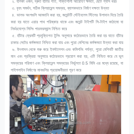
 ২. 
হালকা ওজন, দ্রুত হাঁটার গতি, শক্তিশালী আরোহণ ক্ষমতা, ছোট গ্যাস খরচ
 ৩. 
বৃহৎ সমর্থন, সঠিক ক্লিয়ারেন্স সমন্বয়, ব্যাপকভাবে নির্মাণ দক্ষতা উন্নত
 ৪. 
ভালভ অংশগুলি আমদানি করা হয়, জয়েন্টটি স্টেইনলেস স্টিলের উপাদান দিয়ে তৈরি 
করা হয় যাতে এয়ার পাথ পরিষ্কার থাকে এবং জয়েন্ট টাইপটি সি-টাইপ কাঠামো যা 
নির্ভরযোগ্য সিলিং পারফরম্যান্স নিশ্চিত করে
 ৫. 
হাঁটার ফ্রেমটি প্রযুক্তিগত টুলিং অনুসারে কঠোরভাবে তৈরি করা হয় যাতে হাঁটার 
চাকার সেটের কর্মক্ষমতা নিশ্চিত করা যায় এবং পুরো মেশিনের কর্মক্ষমতা উন্নত করা যায়
 ৬. 
উৎপাদন থেকে শুরু করে ইনস্টলেশন এবং কমিশনিং পর্যন্ত, পুরো মেশিনটি জাতীয় 
মান এবং প্রক্রিয়া অনুসারে কঠোরভাবে প্রয়োগ করা হয়, এটি নিশ্চিত করে যে ভুল 
সমন্বয়ের পরিমাণ এবং ক্লিয়ারেন্স সমন্বয়ের নির্ভুলতা 0.5 মিমি এর মধ্যে রয়েছে, যা 
পাইপলাইন নির্মাণের মানগুলির প্রয়োজনীয়তা পূরণ করে