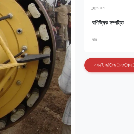
ব্র্যান্ড নাম:
বাণিজ্যিক সম্পত্তি
দাম:
এ
খ
ন
ই
জ
ি
জ
্
ঞ
া
স