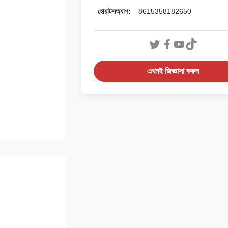
হোয়াটসঅ্যাপ:
8615358182650
এখনই জিজ্ঞাসা করুন