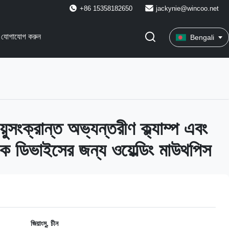
+86 15358182650
jackynie@wincoo.net
 যোগাযোগ করুন
Bengali
ুসংক্রান্ত অভ্যন্তরীণ ক্ল্যাম্প এবং
ায়ক ডিভাইসের জন্য ওয়েল্ডিং মাউথপিস
জিয়াংসু, চীন