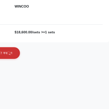
WINCOO
$18,600.00/sets >=1 sets
া
ক
র
ু
ন