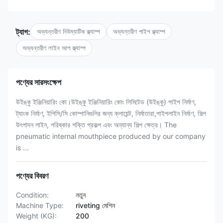
ট্যাগ:
অভ্যন্তরীণ নিউম্যাটিক ক্ল্যাম্প
অভ্যন্তরীণ পাইপ ক্ল্যাম্প
অভ্যন্তরীণ লাইন আপ ক্ল্যাম্প
পণ্যের সারসংক্ষেপ
উইঙ্কু ইঞ্জিনিয়ারিং কো।উইঙ্কু ইঞ্জিনিয়ারিং কোং লিমিটেড (উইঙ্কু) পাইপ নির্মাণ,
ট্যাংক নির্মাণ, ইপিসি/সি কোম্পানিগুলির জন্য ক্লায়েন্ট, নির্মাতারা,পাইপলাইন নির্মাণ, শিল্প
উৎপাদন লাইন, পরিষ্কার শক্তি প্রকল্প এবং অন্যান্য শিল্প ক্ষেত্র। The
pneumatic internal mouthpiece produced by our company
is ...
পণ্যের বিবরণ
Condition:
নতুন
Machine Type:
riveting মেশিন
Weight (KG):
200