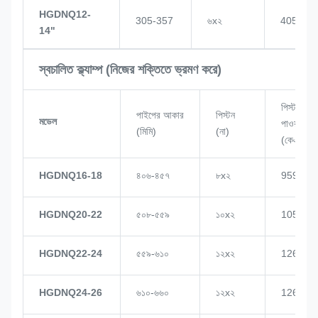
HGDNQ12-
305-357
৬x২
405
14"
স্বচালিত ক্ল্যাম্প (নিজের শক্তিতে ভ্রমণ করে)
পিস্টন
পাইপের আকার
পিস্টন
মডেল
পাওয়ার
(মিমি)
(না)
(কেএন)
HGDNQ16-18
৪০৬-৪৫৭
৮x২
959
HGDNQ20-22
৫০৮-৫৫৯
১০x২
1057
HGDNQ22-24
৫৫৯-৬১০
১২x২
1268
HGDNQ24-26
৬১০-৬৬০
১২x২
1268