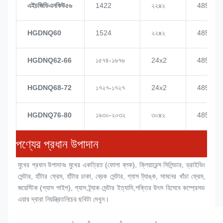
এইচজিডিএনকিউ৫৬
1422
২২x২
4855
HGDNQ60
1524
২২x২
4855
HGDNQ62-66
১৫৭৪-১৬৭৬
24x2
4855
HGDNQ68-72
১৭২৭-১৭২৭
24x2
4855
HGDNQ76-80
১৯৩০-২০৩২
৩০x২
4855
পণ্যের প্রধান উপাদান
মুখের প্রধান উপাদানঃ মুখের একত্রিত (
ফোলা ব্লক
), ক্লিয়ারেন্স সিলিন্ডার, ড্রাইভিং 
সেন্টার, হাঁটার ফ্রেম, হাঁটার চাকা, ব্রেক সেন্টার, গ্যাস ট্যাঙ্ক, সামনের খাঁচা ফ্রেম, 
জয়েস্টিক (গ্যাস পাইপ), গ্যাস ট্র্যাক সেন্টার ইত্যাদি,শক্তির উৎস হিসেবে কম্প্রেসড 
এয়ার দ্বারা নিয়ন্ত্রিতনিচের ছবিটা দেখুন।