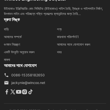
উইনকোও ইঞ্জিনিয়ারিং কোং লিমিটেড (উইনকোও) পাইপ তৈরি, ট্যাঙ্ক ও পাইপলাইন নির্মাণ,
উৎপাদন লাইন এবং পরিচ্ছন্ন শক্তি প্রকল্পের ক্লায়েন্টদের জন্য তৈরি...
দ্রুত লিঙ্ক
বাড়ি
পণ্য
আমাদের সম্পর্কে
কারখানা পরিদর্শন11
গুণমান নিয়ন্ত্রণ
আমাদের সাথে যোগাযোগ করুন
একটি উদ্ধৃতি অনুরোধ করুন
খবর
মামলা
আমাদের সাথে যোগাযোগ
0086-15358182650
jackynie@wincoo.net