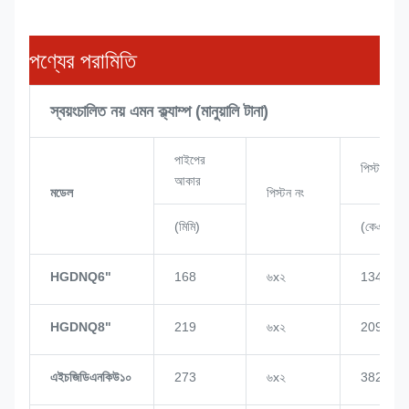
পণ্যের পরামিতি
স্বয়ংচালিত নয় এমন ক্ল্যাম্প (মানুয়ালি টানা)
পাইপের
পিস্টন শক্ত
আকার
মডেল
পিস্টন নং
(মিমি)
(কেএন)
HGDNQ6"
168
৬x২
134
HGDNQ8"
219
৬x২
209
এইচজিডিএনকিউ১০
273
৬x২
382