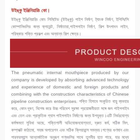
উইঙ্কু ইঞ্জিনিয়ারিং কো।
উইঙ্কু ইঞ্জিনিয়ারিং কোং লিমিটেড (উইঙ্কু) পাইপ নির্মাণ, ট্যাংক নির্মাণ, ইপিসি/সি 
কোম্পানিগুলির জন্য ক্লায়েন্ট, নির্মাতারা,পাইপলাইন নির্মাণ, শিল্প উৎপাদন লাইন, 
পরিষ্কার শক্তি প্রকল্প এবং অন্যান্য শিল্প ক্ষেত্র।
The pneumatic internal mouthpiece produced by our 
company is developed by absorbing advanced technology 
and experience of domestic and foreign products and 
combining with the construction characteristics of Chinese 
pipeline construction enterprises. শক্তি হিসাবে সংকুচিত বায়ু ব্যবহার 
করে, কোন দূষণ, বিশেষ করে উচ্চ পরিবেশ সুরক্ষা প্রয়োজনীয়তা সঙ্গে জল পাইপলাইন 
এবং তেল এবং প্রাকৃতিক গ্যাস পাইপলাইন নির্মাণের জন্য উপযুক্ত।এটি নির্ভরযোগ্য 
কর্মক্ষমতা সুবিধা আছে, শক্তিশালী অভিযোজনযোগ্যতা, দ্রুত কর্ম, সঠিক মিল, 
কম্প্যাক্ট কাঠামো, সহজ অপারেশন এবং সঠিক ক্লিয়ারান্স সমন্বয়।পণ্যের গুণমান এবং 
পারফরম্যান্স আন্তর্জাতিক অনুরূপ পণ্যগুলির সাথে তুলনীয় হতে পারে, যার মধ্যে 