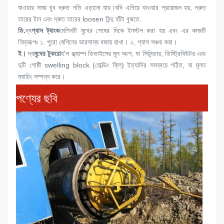
যাওয়ার সময় খুব দ্রুত গতি এড়ানো যায়।যদি এগিয়ে যাওয়ার প্রয়োজন হয়, দ্রুত 
তারের টান এবং দ্রুত তারের loosen বিন্দু হাঁটা বুঝতে.
ডি.
দ্য
গ্যাস ট্যাংক
মেশিনটি মুখের শেষের দিকে ইনস্টল করা হয় এবং এর কাজটি 
নিম্নরূপঃ ১. পুরো মেশিনের ভারসাম্য বজায় রাখা। ২. গ্যাস সঞ্চয় করা।
ই।
দ্য
মুখের টুকরো
হ'ল ক্ল্যাম্প ডিভাইসের মূল অংশ, যা সিলিন্ডার, ডিস্ট্রিবিউটর এবং 
দুটি গোষ্ঠী swelling block (হোল্ডিং ক্লি) ইত্যাদির সমন্বয়ে গঠিত, যা মূলত 
ম্যাচিং সম্পন্ন করে।
পণ্যের ছবি