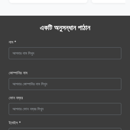
একটি অনুসন্ধান পাঠান
নাম *
কোম্পানির নাম
ফোন নম্বর
ইমেইল *