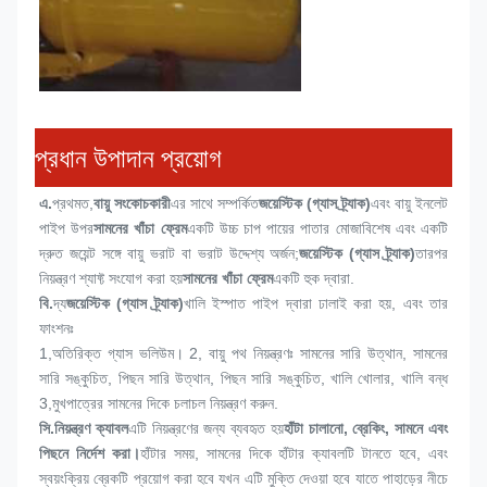
প্রধান উপাদান প্রয়োগ
এ.
প্রথমত,
বায়ু সংকোচকারী
এর সাথে সম্পর্কিত
জয়েস্টিক (গ্যাস ট্র্যাক)
এবং বায়ু ইনলেট 
পাইপ উপর
সামনের খাঁচা ফ্রেম
একটি উচ্চ চাপ পায়ের পাতার মোজাবিশেষ এবং একটি 
দ্রুত জয়েন্ট সঙ্গে বায়ু ভরাট বা ভরাট উদ্দেশ্য অর্জন;
জয়েস্টিক (গ্যাস ট্র্যাক)
তারপর 
নিয়ন্ত্রণ শ্যাফ্ট সংযোগ করা হয়
সামনের খাঁচা ফ্রেম
একটি হুক দ্বারা.
বি.
দ্য
জয়েস্টিক (গ্যাস ট্র্যাক)
খালি ইস্পাত পাইপ দ্বারা ঢালাই করা হয়, এবং তার 
ফাংশনঃ
1,
অতিরিক্ত গ্যাস ভলিউম। 2, বায়ু পথ নিয়ন্ত্রণঃ সামনের সারি উত্থান, সামনের 
সারি সঙ্কুচিত, পিছন সারি উত্থান, পিছন সারি সঙ্কুচিত, খালি খোলার, খালি বন্ধ 
3,মুখপাত্রের সামনের দিকে চলাচল নিয়ন্ত্রণ করুন.
সি.
নিয়ন্ত্রণ ক্যাবল
এটি নিয়ন্ত্রণের জন্য ব্যবহৃত হয়
হাঁটা চালানো, ব্রেকিং, সামনে এবং 
পিছনে নির্দেশ করা।
হাঁটার সময়, সামনের দিকে হাঁটার ক্যাবলটি টানতে হবে, এবং 
স্বয়ংক্রিয় ব্রেকটি প্রয়োগ করা হবে যখন এটি মুক্তি দেওয়া হবে যাতে পাহাড়ের নীচে 