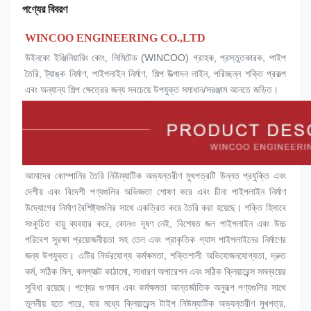
পণ্যের বিবরণ
WINCOO ENGINEERING CO.,LTD
উইনকো ইঞ্জিনিয়ারিং কোং, লিমিটেড (WINCOO) গ্রাহক, প্রস্তুতকারক, পাইপ 
তৈরি, ট্যাঙ্ক নির্মাণ, পাইপলাইন নির্মাণ, শিল্প উত্পাদন লাইন, পরিচ্ছন্ন শক্তি প্রকল্প 
এবং অন্যান্য শিল্প ক্ষেত্রের জন্য সবচেয়ে উপযুক্ত সমাধান/সরঞ্জাম আনতে জড়িত।
আমাদের কোম্পানির তৈরি নিউম্যাটিক অভ্যন্তরীণ মুখপত্রটি উন্নত প্রযুক্তি এবং 
দেশীয় এবং বিদেশী পণ্যগুলির অভিজ্ঞতা শোষণ করে এবং চীনা পাইপলাইন নির্মাণ 
উদ্যোগের নির্মাণ বৈশিষ্ট্যগুলির সাথে একত্রিত করে তৈরি করা হয়েছে। শক্তি হিসাবে 
সংকুচিত বায়ু ব্যবহার করে, কোনও দূষণ নেই, বিশেষত জল পাইপলাইন এবং উচ্চ 
পরিবেশ সুরক্ষা প্রয়োজনীয়তা সহ তেল এবং প্রাকৃতিক গ্যাস পাইপলাইনের নির্মাণের 
জন্য উপযুক্ত। এটির নির্ভরযোগ্য কর্মক্ষমতা, শক্তিশালী অভিযোজনযোগ্যতা, দ্রুত 
কর্ম, সঠিক মিল, কমপ্যাক্ট কাঠামো, সাধারণ অপারেশন এবং সঠিক ক্লিয়ারেন্স সমন্বয়ের 
সুবিধা রয়েছে। পণ্যের গুণমান এবং কর্মক্ষমতা আন্তর্জাতিক অনুরূপ পণ্যগুলির সাথে 
তুলনীয় হতে পারে, যার মধ্যে ক্লিয়ারেন্স টাইপ নিউম্যাটিক অভ্যন্তরীণ 
মুখপত্র
, 