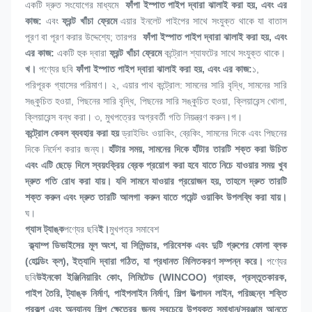
একটি দ্রুত সংযোগের মাধ্যমে 
 ফাঁপা ইস্পাত পাইপ দ্বারা ঝালাই করা হয়, এবং এর 
কাজ:
 এবং 
ফ্রন্ট খাঁচা ফ্রেমে
 এয়ার ইনলেট পাইপের সাথে সংযুক্ত থাকে যা বাতাস 
পূরণ বা পূরণ করার উদ্দেশ্যে; তারপর 
 ফাঁপা ইস্পাত পাইপ দ্বারা ঝালাই করা হয়, এবং 
এর কাজ:
 একটি হুক দ্বারা 
ফ্রন্ট খাঁচা ফ্রেমে
 কন্ট্রোল শ্যাফটের সাথে সংযুক্ত থাকে।
খ। 
পণ্যের ছবি
 ফাঁপা ইস্পাত পাইপ দ্বারা ঝালাই করা হয়, এবং এর কাজ:
১, 
পরিপূরক গ্যাসের পরিমাণ। ২, এয়ার পাথ কন্ট্রোল: সামনের সারি বৃদ্ধি, সামনের সারি 
সঙ্কুচিত হওয়া, পিছনের সারি বৃদ্ধি, পিছনের সারি সঙ্কুচিত হওয়া, ক্লিয়ারেন্স খোলা, 
ক্লিয়ারেন্স বন্ধ করা। ৩, মুখপত্রের অগ্রবর্তী গতি নিয়ন্ত্রণ করুন।
গ। 
কন্ট্রোল কেবল
 ব্যবহার করা হয় 
ড্রাইভিং ওয়াকিং, ব্রেকিং, সামনের দিকে এবং পিছনের 
দিকে নির্দেশ করার জন্য।
 হাঁটার সময়, সামনের দিকে হাঁটার তারটি শক্ত করা উচিত 
এবং এটি ছেড়ে দিলে স্বয়ংক্রিয় ব্রেক প্রয়োগ করা হবে যাতে নিচে যাওয়ার সময় খুব 
দ্রুত গতি রোধ করা যায়। যদি সামনে যাওয়ার প্রয়োজন হয়, তাহলে দ্রুত তারটি 
শক্ত করুন এবং দ্রুত তারটি আলগা করুন যাতে পয়েন্ট ওয়াকিং উপলব্ধি করা যায়।
ঘ। 
গ্যাস ট্যাঙ্ক
পণ্যের ছবি
ই।
মুখপত্র সমাবেশ
 ক্ল্যাম্প ডিভাইসের মূল অংশ, যা সিলিন্ডার, পরিবেশক এবং দুটি গ্রুপের ফোলা ব্লক 
(হোল্ডিং ক্ল), ইত্যাদি দ্বারা গঠিত, যা প্রধানত মিলিতকরণ সম্পন্ন করে।
পণ্যের 
ছবি
উইনকো ইঞ্জিনিয়ারিং কোং, লিমিটেড (WINCOO) গ্রাহক, প্রস্তুতকারক, 
পাইপ তৈরি, ট্যাঙ্ক নির্মাণ, পাইপলাইন নির্মাণ, শিল্প উত্পাদন লাইন, পরিচ্ছন্ন শক্তি 
প্রকল্প এবং অন্যান্য শিল্প ক্ষেত্রের জন্য সবচেয়ে উপযুক্ত সমাধান/সরঞ্জাম আনতে 