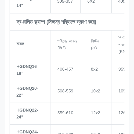
305-357
6X2
405
14''
স্ব-চালিত ক্ল্যাম্প (নিজস্ব শক্তিতে ভ্রমণ করে)
পিস্টন
পাইপের আকার
পিস্টন
মডেল
পাওয়ার
(মিমি)
(নং)
(KN)
HGDNQ16-
406-457
8x2
959
18’’
HGDNQ20-
508-559
10x2
1057
22’’
HGDNQ22-
559-610
12x2
1268
24’’
HGDNQ24-