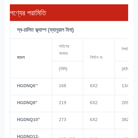
পণ্যের পরামিতি
স্ব-চালিত ক্ল্যাম্প (ম্যানুয়াল টানা)
পাইপের
পিস্টন পাওয
আকার
মডেল
পিস্টন নং
(মিমি)
(KN)
HGDNQ6’'
168
6X2
134
HGDNQ8''
219
6X2
209
HGDNQ10’’
273
6X2
382
HGDNQ12-