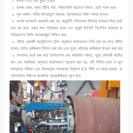
 ১. 
সাধারণ গঠন এবং সুন্দর চেহারা
 ২. 
হালকা ওজন, দ্রুত হাঁটার গতি, শক্তিশালী আরোহণ ক্ষমতা, ছোট গ্যাস খরচ
 ৩. 
বৃহৎ সমর্থন, সঠিক ক্লিয়ারেন্স সমন্বয়, ব্যাপকভাবে নির্মাণ দক্ষতা উন্নত
 ৪. 
ভালভ অংশগুলি আমদানি করা হয়, জয়েন্টটি স্টেইনলেস স্টিলের উপাদান দিয়ে তৈরি 
করা হয় যাতে এয়ার পাথ পরিষ্কার থাকে এবং জয়েন্ট টাইপটি সি-টাইপ কাঠামো যা 
নির্ভরযোগ্য সিলিং পারফরম্যান্স নিশ্চিত করে
 ৫. 
হাঁটার ফ্রেমটি প্রযুক্তিগত টুলিং অনুসারে কঠোরভাবে তৈরি করা হয় যাতে হাঁটার 
চাকার সেটের কর্মক্ষমতা নিশ্চিত করা যায় এবং পুরো মেশিনের কর্মক্ষমতা উন্নত করা যায়
 ৬. 
উৎপাদন থেকে শুরু করে ইনস্টলেশন এবং কমিশনিং পর্যন্ত, পুরো মেশিনটি জাতীয় 
মান এবং প্রক্রিয়া অনুসারে কঠোরভাবে প্রয়োগ করা হয়, এটি নিশ্চিত করে যে ভুল 
সমন্বয়ের পরিমাণ এবং ক্লিয়ারেন্স সমন্বয়ের নির্ভুলতা 0.5 মিমি এর মধ্যে রয়েছে, যা 
পাইপলাইন নির্মাণের মানগুলির প্রয়োজনীয়তা পূরণ করে