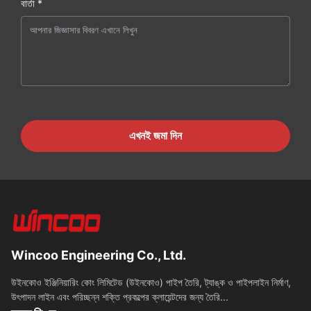
বার্তা *
এখনই জমা দিন
Wincoo Engineering Co., Ltd.
উইনকোও ইঞ্জিনিয়ারিং কোং লিমিটেড (উইনকোও) পাইপ তৈরি, ট্যাঙ্ক ও পাইপলাইন নির্মাণ,
উৎপাদন লাইন এবং পরিচ্ছন্ন শক্তি প্রকল্পের ক্লায়েন্টদের জন্য তৈরি...