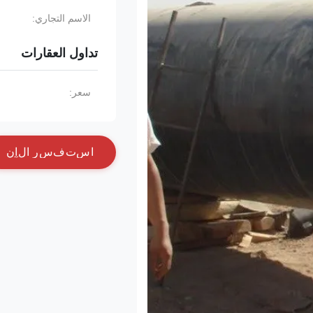
الاسم التجاري:
تداول العقارات
سعر:
ا
س
ت
ف
س
ر
ا
ل
آ
ن