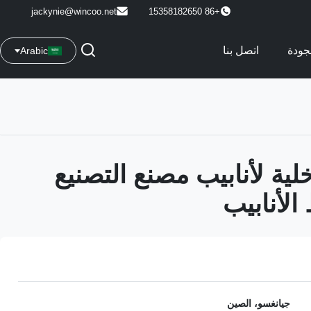
jackynie@wincoo.net
+86 15358182650
جودة
اتصل بنا
Arabic
لية لأنابيب مصنع التصنيع
الأنابيب
جيانغسو، الصين