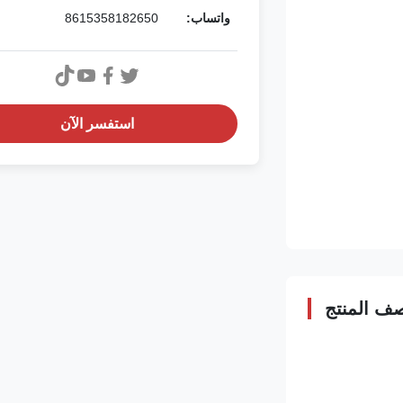
واتساب:
8615358182650
استفسر الآن
ف المنتج