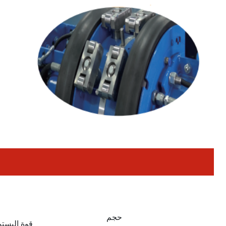
حجم
قوة البست