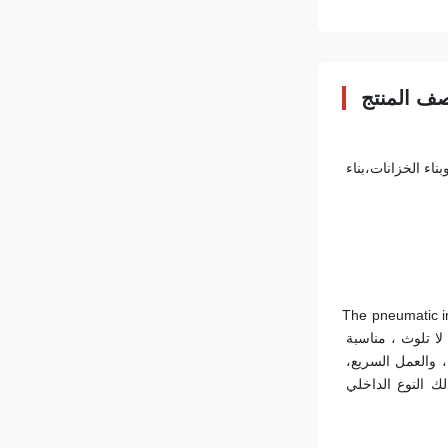
ف المنتج
وينكوو هندسة الشركة المحدودة (WINCOO) تعمل في تقديم الحلول/المعدات الأكثر ملاءمة للعميل، والمصنعين، وشركات EPC/C على تصنيع الأنابيب، وبناء الخزانات،بناء 
The pneumatic i
products and combining with the construction characteristics of Chinese pipeline construction enterprisesاستخدام الهواء المضغوط كطاقة ، لا تلوث ، مناسبة 
بشكل خاص لبناء خطوط أنابيب المياه وأنابيب النفط والغاز الطبيعي مع متطلبات عالية لحماية البيئة.لديها مزايا الأداء الموثوق به، قابلية التكيف القوية، والعمل السريع، 
والمطابقة الدقيقة، والهيكل المدمج، والتشغيل البسيط وتعديل الحرية الدقيقة.يمكن مقارنة نوعية المنتج وأدائه بالمنتجات الدولية المماثلة، بما في ذلك النوع الداخلي 