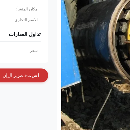
مكان المنشأ:
الاسم التجاري:
تداول العقارات
سعر:
ا
س
ت
ف
س
ر
ا
ل
آ
ن