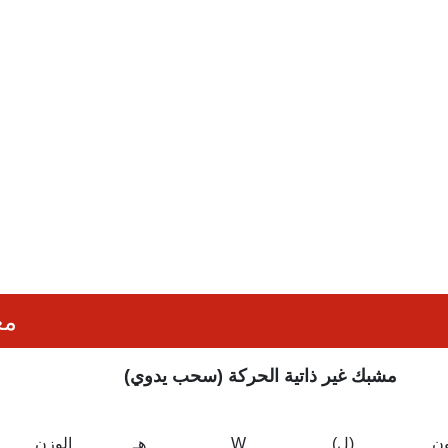
مع
مشبك غير ذاتية الحركة (سحب يدوي)
ون
(ل)
W
هـ
الوزن