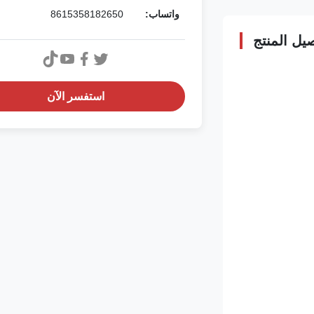
واتساب:
8615358182650
يل المنتج
استفسر الآن