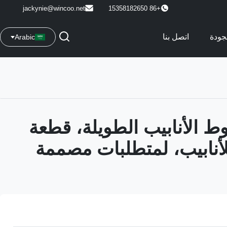
jackynie@wincoo.net
+86 15358182650
جودة
اتصل بنا
Arabic
وط الأنابيب الطويلة، قطعة
لأنابيب، لمتطلبات مصممة