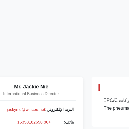
Mr. Jackie Nie
International Business Director
شركة وينكو للهندسةوينكوو هندسة الشركة المحدودة (WINCOO) تعمل في تقديم الحلول/المعدات الأكثر ملاءمة للعميل، والمصنعين، وشركات EPC/C
تاج الصناعي، مشروع الطاقة النظيفة ومجال صناعي آخر. The pneumatic internal
البريد الإلكتروني:
jackynie@wincoo.net
هاتف:
+86 15358182650