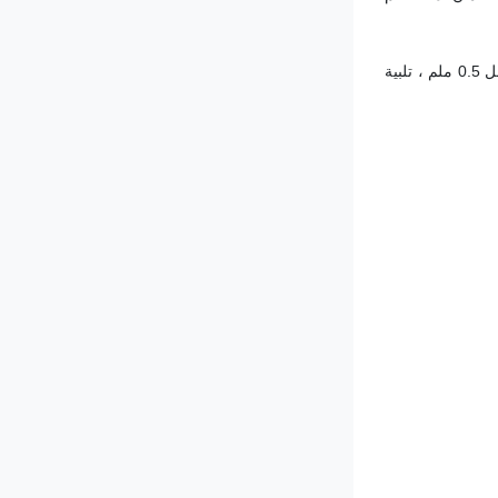
من التصنيع إلى التثبيت والتشغيل، يتم تنفيذ الآلة بأكملها بدقة وفقا للمعايير والعمليات الوطنية،التأكد من أن كمية عدم المواءمة ودقة تعديل الفراغ داخل 0.5 ملم ، تلبية 