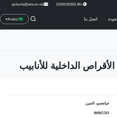
jackynie@wincoo.net
+86 15358182650
جودة
اتصل بنا
Arabic
لأقراص الداخلية للأنابيب
جيانغسو، الصين
WINCOO