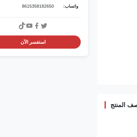
واتساب:
8615358182650
استفسر الآن
ف المنتج