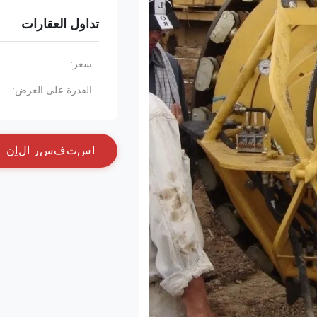
تداول العقارات
سعر:
القدرة على العرض:
ا
س
ت
ف
س
ر
ا
ل
آ
ن